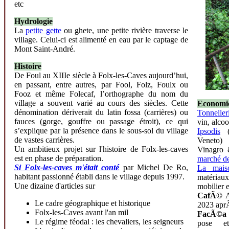
etc
Hydrologie
La
petite gette
ou ghete, une petite rivière traverse le
village. Celui-ci est alimenté en eau par le captage de
Mont Saint-André.
Histoire
De Foul au XIIIe siècle à Folx-les-Caves aujourd’hui,
en passant, entre autres, par Fool, Folz, Foulx ou
Fooz et même Folecaf, l’orthographe du nom du
village a souvent varié au cours des siècles. Cette
Economi
dénomination dériverait du latin fossa (carrières) ou
Tonnelle
fauces (gorge, gouffre ou passage étroit), ce qui
vin, alcoo
s’explique par la présence dans le sous-sol du village
Ipsodis
(I
de vastes carrières.
Veneto) 
Un ambitieux projet sur l'histoire de Folx-les-caves
Vinagro 
est en phase de préparation.
marché de
Si Folx-les-caves m'était conté
par Michel De Ro,
La mais
habitant passionné établi dans le village depuis 1997.
matériau
Une dizaine d'articles sur
mobilier e
CafÃ©
A
Le cadre géographique et historique
2023 aprÃ
Folx-les-Caves avant l'an mil
FacÃ©a 
Le régime féodal : les chevaliers, les seigneurs
pose et