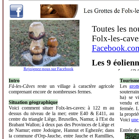
Rejoignez-nous sur Facebook
Intro
Tourism
Få-les-Cåves
reste un village à caractère agricole
Les
grot
comprenant encore de nombreuses fermes.
souterrai
ha) se vi
Situation géographique
vendu et
Voici comment situer Folx-les-caves: à 122 m au
fermée. L
dessus du niveau de la mer; entre E40 & E411, au
la propri
centre du triangle Liège, Bruxelles, Namur, à l'Est du
Voici
une 
Brabant Wallon; à deux pas des Provinces de Liège et
de Namur; entre Jodoigne, Hannut et Eghezée; dans
Entrée de
la commune d'Orp-Jauche, entre Jauche et Ramillies,