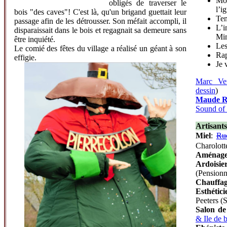
Mo
obligés de traverser le
l’i
bois "des caves"! C'est là, qu'un brigand guettait leur
Ten
passage afin de les détrousser. Son méfait accompli, il
L’i
disparaissait dans le bois et regagnait sa demeure sans
Mim
être inquiété.
Les
Le comié des fêtes du village a réalisé un géant à son
Rap
effigie.
Je 
Marc Ve
dessin
)
Maude R
Sound of
Artisants
Miel
:
Ru
Charolott
Aménage
Ardoisi
(Pensionn
Chauffag
Esthétic
Peeters 
Salon de
& Ile de 