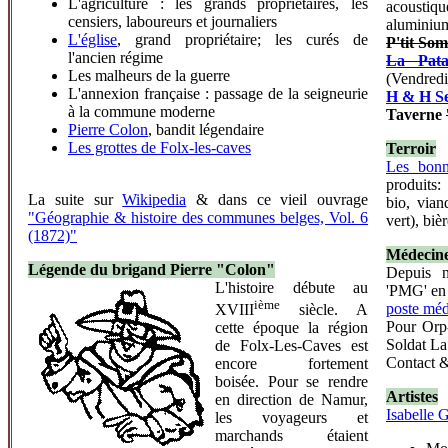
L'agriculture : les grands propriétaires, les
acoustiq
censiers, laboureurs et journaliers
aluminium
L'église
, grand propriétaire; les curés de
P'tit So
l'ancien régime
La Pata
Les malheurs de la guerre
(Vendredi 
L'annexion française : passage de la seigneurie
H & H Se
à la commune moderne
Taverne
Pierre Colon
, bandit légendaire
Les grottes de Folx-les-caves
Terroir
Les bonn
produits:
La suite sur
Wikipedia
& dans ce vieil ouvrage
bio, vian
"Géographie & histoire des communes belges, Vol. 6
vert), biè
(1872)"
Médecine
Légende du brigand Pierre "Colon"
Depuis 
L'histoire débute au
'PMG' en
ième
poste méd
XVIII
siècle. A
Pour Orp
cette époque la région
Soldat La
de Folx-Les-Caves est
Contact &
encore fortement
boisée. Pour se rendre
Artistes
en direction de Namur,
Isabelle 
les voyageurs et
marchands étaient