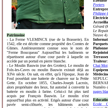
Ebéniste
Peeters
Entrepre
Philippe
Electrici
Accueil
Gérard
(R
Le Repair
Patrimoine
Neuve 4)
- La Ferme VLEMINCX (rue de la Brasserie). En
Informat
1542, elle est décrite comme propriété des Comtes de
Parquets
Glimes. Antérieurement connue sous le nom de
Plafonne
"Ferme Boucqueau" Aujourd'hui les batîments se
Rejointo
répartissent autour d'une cour pavée à laquelle on
Terrasse
accède par un portail en pierre blanche.
Traiteur
- Le Moulin Bauwin (rue des Grottes). Le moulin de
Chai Moi
Folx-les-Caves ou moulin Bauwin existait déjà au
Equipeme
XIVe siècle. On sait, en effet, qu'à l'époque, Jean de
Médecin
Foul possédait une batterie de chanvre sur la Petite
SEPULCH
Gette. En octobre 1855, Charles-Joseph Lacroix,
BERNARD 
alors propriétaire des lieux, fut autorisé à convertir la
Numéro de
batterie en moulin à farine. Celui-ci fut plus tard
pages bla
acquis par François Bauwin. Le moulin n'est
Educati
aujourd'hui plus en activité. Erigés autour d'une cour
Ecole Ch
pavée semi-clôturée, les bâtiments actuels